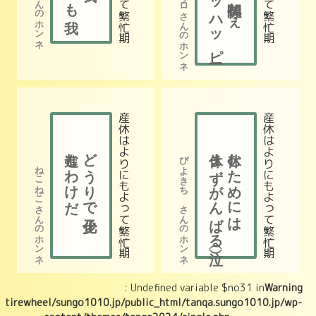
コザブロさんのホンネ
産休は​ よりにもよって​ 繁忙期
産休は​ よりにもよって​ 繁忙期
進むわけだ
どうりで少子化
休まずがんばる（泣）
休むためには
ぴよきち さんのホンネ
ねこねこさんのホンネ
: Undefined variable $no31 in
Warning
/tirewheel/sungo1010.jp/public_html/tanqa.sungo1010.jp/wp-