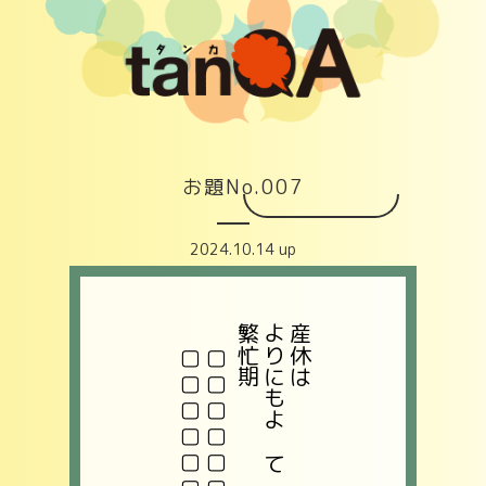
お題No.007
2024.10.14 up
繁忙期
よりにもよって​
産休は​
▢▢▢▢▢▢▢
▢▢▢▢▢▢▢